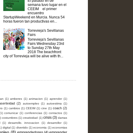
El pasado fin de
semana tuvo lugar en el
CEEIM el primer
encuentro
StartupWeekend en Murcia. Nunca 54
horas fueron tan productivas en...
Torrevieja's Sevillanas
Fairs
Torrevieja's Sevillanas
Fairs Wednesday 23rd
to Sunday 27th May
2018 The beachfront
city of Torrevieja will be alive with th...
man
(1)
amberes
(1)
animacion
(1)
aprender
(1)
asertividad
(2)
autoempleo
(1)
autoestima
(1)
coach
(2)
io
(1)
cambios
(1)
CEEIM
(1)
cine
(1)
(1)
comunicar
(1)
conferencias
(1)
contactos
(1)
crisis
(3)
)
costumbres
(1)
creatividad
(1)
damas
l
(1)
desarrollo. innovacion
(1)
desarrollor
(1)
1)
digital
(1)
divertido
(1)
economia
(1)
economias
pleo
(8)
emprendedores
(4)
emprender