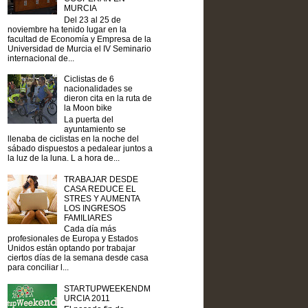
MURCIA
Del 23 al 25 de
noviembre ha tenido lugar en la
facultad de Economía y Empresa de la
Universidad de Murcia el IV Seminario
internacional de...
Ciclistas de 6
nacionalidades se
dieron cita en la ruta de
la Moon bike
La puerta del
ayuntamiento se
llenaba de ciclistas en la noche del
sábado dispuestos a pedalear juntos a
la luz de la luna. L a hora de...
TRABAJAR DESDE
CASA REDUCE EL
STRES Y AUMENTA
LOS INGRESOS
FAMILIARES
Cada día más
profesionales de Europa y Estados
Unidos están optando por trabajar
ciertos días de la semana desde casa
para conciliar l...
STARTUPWEEKENDM
URCIA 2011