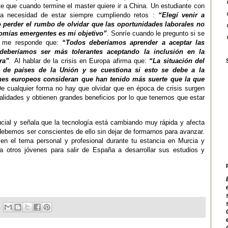
te que cuando termine el master quiere ir a China. Un estudiante con
a necesidad de estar siempre cumpliendo retos :
“
Elegí venir a
 perder el rumbo de olvidar que
las oportunidades laborales no
nomías emergentes es mi objetivo”
.
Sonríe cuando le pregunto si se
 y me responde que:
“Todos deberíamos aprender a aceptar las
s deberíamos ser más tolerantes aceptando la inclusión en la
ra”
.
Al hablar de la crisis en Europa afirma que:
“La situación del
o de países de
la Unión
y se cuestiona si esto se debe a la
enes europeos consideran que han tenido más suerte que la que
De cualquier forma no hay que olvidar que en época de crisis surgen
alidades y obtienen grandes beneficios por lo que tenemos que estar
ucial y señala que la tecnología está cambiando muy rápida y afecta
y debemos ser conscientes de ello
sin dejar de formarnos
para
avanzar.
 el tema personal y profesional durante tu estancia en Murcia y
a otros jóvenes para salir de España a desarrollar sus estudios y