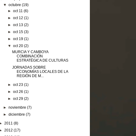
▼
octubre
(19)
►
oct 11
(6)
►
oct 12
(1)
►
oct 13
(2)
►
oct 15
(3)
►
oct 19
(1)
▼
oct 20
(2)
MURCIA Y CAMBOYA
COMBINACIÓN
ESTRATÉGICA DE CULTURAS
JORNADAS SOBRE
ECONOMÍAS LOCALES DE LA
REGIÓN DE M...
►
oct 23
(1)
►
oct 26
(1)
►
oct 29
(2)
►
noviembre
(7)
►
diciembre
(7)
►
2011
(8)
►
2012
(17)