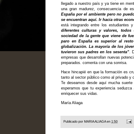
llegado a nuestro país y ya tiene en men
una gran madurez, consecuencia de es
España por el ambiente pero no puedo
se encuentran aquí. Ir hacia otras eco
está integrando entre los estudiantes
diferentes culturas y valores, todo
sociedad de la gente que viene de fue
paro en España es superior al rest
globalización. La mayoría de los jóv
tuvieron sus padres en los sesenta”
. 
empresas que
desarrollan nuevas potenci
preparados. comenta con una sonrisa.
Hace hincapié
en que la formación es cr
tanto al sector público como al privado 
Te deseamos desde aquí mucha suerte en
esperamos que tu experiencia seduzca
enriquecer sus vidas.
María Aliaga
Publicado por
MARIA ALIAGA
en
1:50