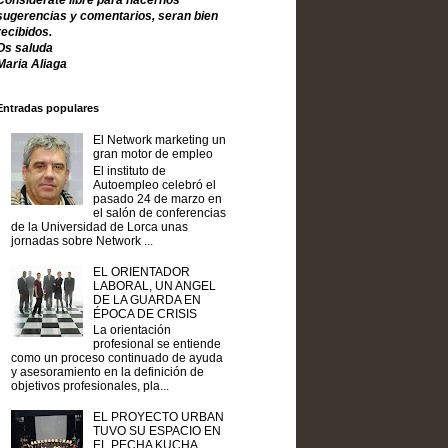
Considerate libre para hacernos
sugerencias y comentarios, seran bien
recibidos.
Os saluda
Maria Aliaga
Entradas populares
El Network marketing un
gran motor de empleo
El instituto de
Autoempleo celebró el
pasado 24 de marzo en
el salón de conferencias
de la Universidad de Lorca unas
jornadas sobre Network ...
EL ORIENTADOR
LABORAL, UN ANGEL
DE LA GUARDA EN
ÉPOCA DE CRISIS
La orientación
profesional se entiende
como un proceso continuado de ayuda
y asesoramiento en la definición de
objetivos profesionales, pla...
EL PROYECTO URBAN
TUVO SU ESPACIO EN
EL PECHA KUCHA