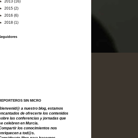
►
2013
(16)
►
2015
(2)
►
2016
(6)
►
2018
(1)
Seguidores
REPORTEROS SIN MICRO
Bienvenid@ a nuestro blog, estamos
encantados de ofrecerte los contenidos
sobre las conferencias y jornadas que
se celebren en Murcia.
Compartir los conocimientos nos
enriquecen a tod@s.