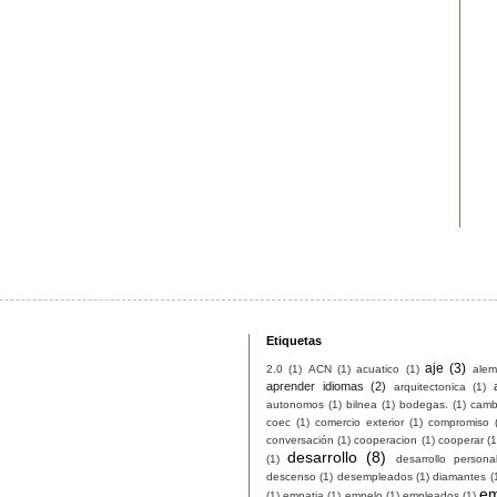
Etiquetas
aje
(3)
2.0
(1)
ACN
(1)
acuatico
(1)
ale
aprender idiomas
(2)
arquitectonica
(1)
autonomos
(1)
bilnea
(1)
bodegas.
(1)
camb
coec
(1)
comercio exterior
(1)
compromiso
conversación
(1)
cooperacion
(1)
cooperar
(1
desarrollo
(8)
(1)
desarrollo persona
descenso
(1)
desempleados
(1)
diamantes
(
em
(1)
empatia
(1)
empelo
(1)
empleados
(1)