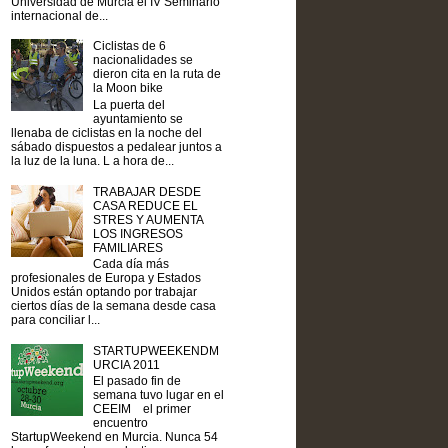
Universidad de Murcia el IV Seminario
internacional de...
Ciclistas de 6
nacionalidades se
dieron cita en la ruta de
la Moon bike
La puerta del
ayuntamiento se
llenaba de ciclistas en la noche del
sábado dispuestos a pedalear juntos a
la luz de la luna. L a hora de...
TRABAJAR DESDE
CASA REDUCE EL
STRES Y AUMENTA
LOS INGRESOS
FAMILIARES
Cada día más
profesionales de Europa y Estados
Unidos están optando por trabajar
ciertos días de la semana desde casa
para conciliar l...
STARTUPWEEKENDM
URCIA 2011
El pasado fin de
semana tuvo lugar en el
CEEIM el primer
encuentro
StartupWeekend en Murcia. Nunca 54