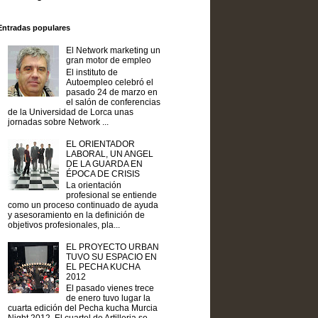
Entradas populares
El Network marketing un
gran motor de empleo
El instituto de
Autoempleo celebró el
pasado 24 de marzo en
el salón de conferencias
de la Universidad de Lorca unas
jornadas sobre Network ...
EL ORIENTADOR
LABORAL, UN ANGEL
DE LA GUARDA EN
ÉPOCA DE CRISIS
La orientación
profesional se entiende
como un proceso continuado de ayuda
y asesoramiento en la definición de
objetivos profesionales, pla...
EL PROYECTO URBAN
TUVO SU ESPACIO EN
EL PECHA KUCHA
2012
El pasado vienes trece
de enero tuvo lugar la
cuarta edición del Pecha kucha Murcia