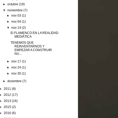
►
octubre
(19)
▼
noviembre
(7)
►
nov 03
(1)
►
nov 04
(1)
▼
nov 14
(2)
El FLAMENCO EN LA REALIDAD
MEDIÁTICA
TENEMOS QUE
REINVENTARNOS Y
EMPEZAR A CONSTRUIR
NU...
►
nov 17
(1)
►
nov 24
(1)
►
nov 30
(1)
►
diciembre
(7)
►
2011
(8)
►
2012
(17)
►
2013
(16)
►
2015
(2)
►
2016
(6)