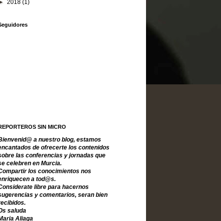
►
2018
(1)
Seguidores
REPORTEROS SIN MICRO
Bienvenid@ a nuestro blog, estamos
encantados de ofrecerte los contenidos
sobre las conferencias y jornadas que
se celebren en Murcia.
Compartir los conocimientos nos
enriquecen a tod@s.
Considerate libre para hacernos
sugerencias y comentarios, seran bien
recibidos.
Os saluda
Maria Aliaga