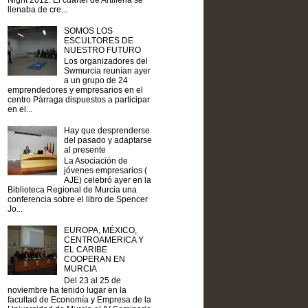
Night 2012. El cuartel de Artilleria se
llenaba de cre...
SOMOS LOS
ESCULTORES DE
NUESTRO FUTURO
Los organizadores del
Swmurcia reunían ayer
a un grupo de 24
emprendedores y empresarios en el
centro Párraga dispuestos a participar
en el...
Hay que desprenderse
del pasado y adaptarse
al presente
La Asociación de
jóvenes empresarios (
AJE) celebró ayer en la
Biblioteca Regional de Murcia una
conferencia sobre el libro de Spencer
Jo...
EUROPA, MÉXICO,
CENTROAMERICA Y
EL CARIBE
COOPERAN EN
MURCIA
Del 23 al 25 de
noviembre ha tenido lugar en la
facultad de Economía y Empresa de la