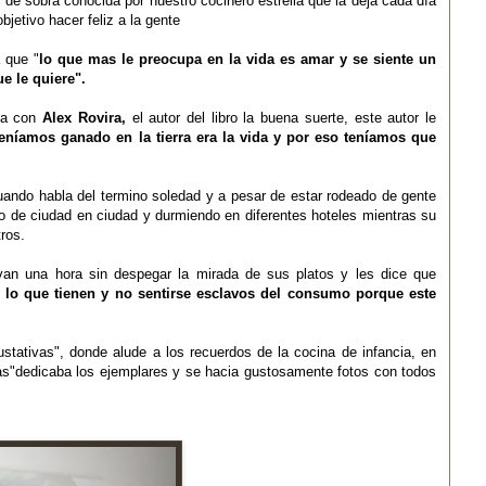
s de sobra conocida por nuestro cocinero estrella que la deja cada día
jetivo hacer feliz a la gente
 que "
lo que mas le preocupa en la vida es amar y se siente un
e le quiere".
ta con
Alex
Rovira
,
el autor del libro la buena suerte, este autor le
eníamos ganado en la tierra era la vida y por eso teníamos que
ando habla del termino soledad y a pesar de estar rodeado de gente
 de ciudad en ciudad y durmiendo en diferentes hoteles mientras su
ros.
evan una hora sin despegar la mirada de sus platos y les dice que
n lo que tienen y no sentirse esclavos del consumo porque este
gustativas", donde alude a los recuerdos de la cocina de infancia, en
tas"dedicaba los ejemplares y se hacia
gustosamente
fotos con todos