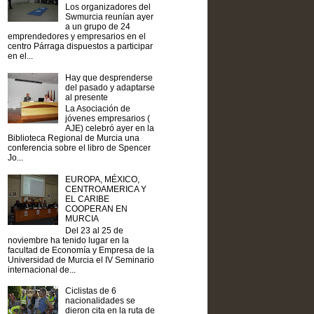
Los organizadores del
Swmurcia reunían ayer
a un grupo de 24
emprendedores y empresarios en el
centro Párraga dispuestos a participar
en el...
Hay que desprenderse
del pasado y adaptarse
al presente
La Asociación de
jóvenes empresarios (
AJE) celebró ayer en la
Biblioteca Regional de Murcia una
conferencia sobre el libro de Spencer
Jo...
EUROPA, MÉXICO,
CENTROAMERICA Y
EL CARIBE
COOPERAN EN
MURCIA
Del 23 al 25 de
noviembre ha tenido lugar en la
facultad de Economía y Empresa de la
Universidad de Murcia el IV Seminario
internacional de...
Ciclistas de 6
nacionalidades se
dieron cita en la ruta de