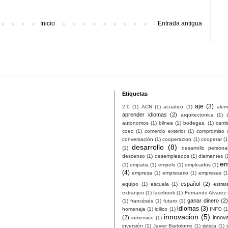
Inicio
Entrada antigua
Etiquetas
aje
(3)
2.0
(1)
ACN
(1)
acuatico
(1)
ale
aprender idiomas
(2)
arquitectonica
(1)
autonomos
(1)
bilnea
(1)
bodegas.
(1)
camb
coec
(1)
comercio exterior
(1)
compromiso
conversación
(1)
cooperacion
(1)
cooperar
(1
desarrollo
(8)
(1)
desarrollo persona
descenso
(1)
desempleados
(1)
diamantes
(
em
(1)
empatia
(1)
empelo
(1)
empleados
(1)
(4)
empresa
(1)
empresario
(1)
empresas
(1
español
(2)
equipo
(1)
escuela
(1)
estrat
extranjeo
(1)
facebook
(1)
Fernando Alvarez
ganar dinero
(2)
(1)
francésés
(1)
futuro
(1)
idiomas
(3)
homenaje
(1)
idilico
(1)
INFO
(1
innovacion
(5)
(2)
innov
inmersion
(1)
inversión
(1)
Javier Bartolome
(1)
jisticia
(1)