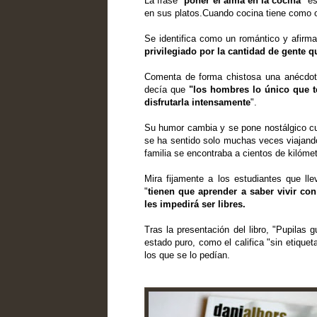
La frase "
poner el alma en la cocina
" e
en sus platos.Cuando cocina tiene como ob
Se identifica como un romántico y afirma
privilegiado
por la cantidad de gente qu
Comenta de forma chistosa una anécdo
decía que
"los hombres lo único que t
disfrutarla
intensamente
".
Su humor cambia y se pone nostálgico cu
se ha sentido solo muchas veces viajando
familia se encontraba a cientos de kilómet
Mira fijamente a los estudiantes que ll
"
tienen que aprender a saber vivir co
les impedirá ser libres.
Tras la presentación del libro, "Pupilas 
estado puro, como el califica "sin etique
los que se lo pedían.