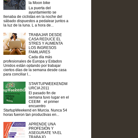
la Moon bike
La puerta del
ayuntamiento se
llenaba de ciclistas en la noche del
sábado dispuestos a pedalear juntos a
la luz de la luna. L a hora de...
TRABAJAR DESDE
CASA REDUCE EL
STRES Y AUMENTA
LOS INGRESOS
FAMILIARES
Cada día más
profesionales de Europa y Estados
Unidos están optando por trabajar
ciertos días de la semana desde casa
para conciliar l...
STARTUPWEEKENDM
URCIA 2011
El pasado fin de
semana tuvo lugar en el
CEEIM el primer
encuentro
StartupWeekend en Murcia. Nunca 54
horas fueron tan productivas en...
APRENDE UNA
PROFESIÓN Y
ASEGURATE YA EL
TRABAJO