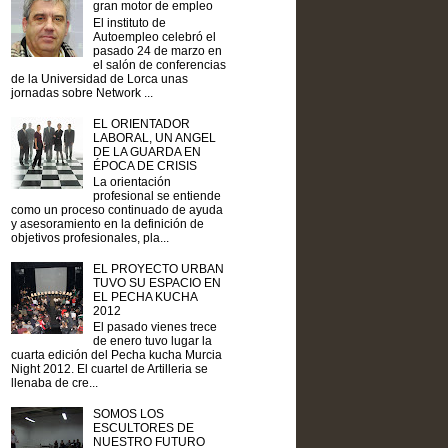
gran motor de empleo
El instituto de
Autoempleo celebró el
pasado 24 de marzo en
el salón de conferencias
de la Universidad de Lorca unas
jornadas sobre Network ...
EL ORIENTADOR
LABORAL, UN ANGEL
DE LA GUARDA EN
ÉPOCA DE CRISIS
La orientación
profesional se entiende
como un proceso continuado de ayuda
y asesoramiento en la definición de
objetivos profesionales, pla...
EL PROYECTO URBAN
TUVO SU ESPACIO EN
EL PECHA KUCHA
2012
El pasado vienes trece
de enero tuvo lugar la
cuarta edición del Pecha kucha Murcia
Night 2012. El cuartel de Artilleria se
llenaba de cre...
SOMOS LOS
ESCULTORES DE
NUESTRO FUTURO