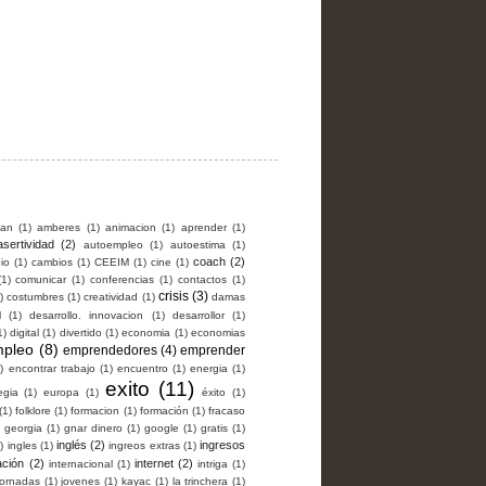
man
(1)
amberes
(1)
animacion
(1)
aprender
(1)
asertividad
(2)
autoempleo
(1)
autoestima
(1)
coach
(2)
io
(1)
cambios
(1)
CEEIM
(1)
cine
(1)
(1)
comunicar
(1)
conferencias
(1)
contactos
(1)
crisis
(3)
)
costumbres
(1)
creatividad
(1)
damas
l
(1)
desarrollo. innovacion
(1)
desarrollor
(1)
1)
digital
(1)
divertido
(1)
economia
(1)
economias
pleo
(8)
emprendedores
(4)
emprender
)
encontrar trabajo
(1)
encuentro
(1)
energia
(1)
exito
(11)
egia
(1)
europa
(1)
éxito
(1)
(1)
folklore
(1)
formacion
(1)
formación
(1)
fracaso
georgia
(1)
gnar dinero
(1)
google
(1)
gratis
(1)
inglés
(2)
ingresos
)
ingles
(1)
ingreos extras
(1)
ación
(2)
internet
(2)
internacional
(1)
intriga
(1)
jornadas
(1)
jovenes
(1)
kayac
(1)
la trinchera
(1)