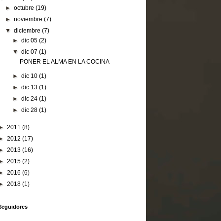
►
octubre
(19)
►
noviembre
(7)
▼
diciembre
(7)
►
dic 05
(2)
▼
dic 07
(1)
PONER EL ALMA EN LA COCINA
►
dic 10
(1)
►
dic 13
(1)
►
dic 24
(1)
►
dic 28
(1)
►
2011
(8)
►
2012
(17)
►
2013
(16)
►
2015
(2)
►
2016
(6)
►
2018
(1)
Seguidores