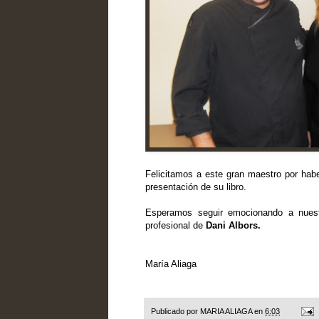
Felicitamos a este gran maestro por haber
presentación de su libro.
Esperamos seguir emocionando a nuestr
profesional de
Dani
Albors
.
María
Aliaga
Publicado por
MARIA ALIAGA
en
6:03