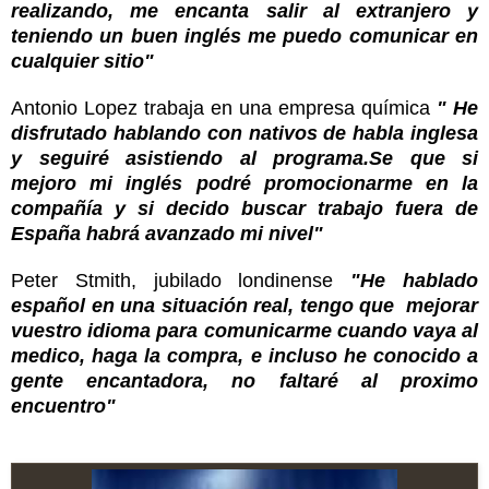
realizando
,
me encanta salir al extranjero y
ten
iendo un buen inglés
me
puedo comunicar en
c
ualquie
r sitio"
Antonio Lopez
t
rabaja en una empresa química
" He
disfrutado hablando con nativos de habla inglesa
y segu
iré as
istiendo al
programa.
Se que si
mejoro mi
inglés
podré promocionarme en la
compañía y si decido buscar trabajo fuera de
España
habrá a
vanzado mi nivel"
Peter S
t
mith, jubilado londinens
e
"
He
hablado
español
en una situación r
eal, teng
o
que mejora
r
vuestro idioma
para com
unicarme cuando v
aya
a
l
medico, h
aga
la compra
,
e incluso he conocido a
gente encantadora, no faltaré al proximo
en
cuentro
"