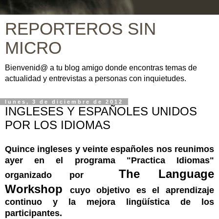
REPORTEROS SIN
MICRO
Bienvenid@ a tu blog amigo donde encontras temas de
actualidad y entrevistas a personas con inquietudes.
lunes, 3 de diciembre de 2012
INGLESES Y ESPAÑOLES UNIDOS
POR LOS IDIOMAS
Quince ingleses y veinte españoles nos reunimos
ayer en el programa "Practica Idiomas"
The Language
organizado por
Work
s
hop
cuyo objetivo es el aprendizaje
continuo y la mejora lingüística de los
participantes.