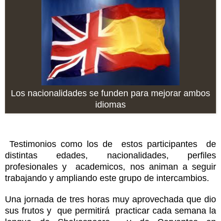
L
os nacionalidades se fun
den para m
ejora
r am
bos
idiomas
Testimonios como
los de
estos
participantes
de
d
istint
as edades, nacionalidades
,
perfiles
profesionales y acade
micos, nos animan a seguir
trabajando y amplian
do
este grupo de intercambios.
Una jornada de tres horas
muy a
provechada que
d
io
s
us frutos
y
que
permit
irá
practicar cada semana la